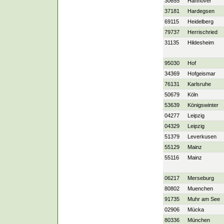
30655
Hannover
37181
Hardegsen
69115
Heidelberg
79737
Herrischried
31135
Hildesheim
95030
Hof
34369
Hofgeismar
76131
Karlsruhe
50679
Köln
53639
Königswinter
04277
Leipzig
04329
Leipzig
51379
Leverkusen
55129
Mainz
55116
Mainz
06217
Merseburg
80802
Muenchen
91735
Muhr am See
02906
Mücka
80336
München