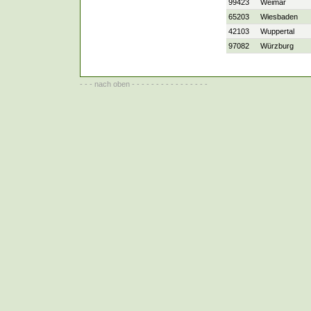
99423
Weimar
65203
Wiesbaden
42103
Wuppertal
97082
Würzburg
- - -
nach oben
- - - - - - - - - - - - - - - -