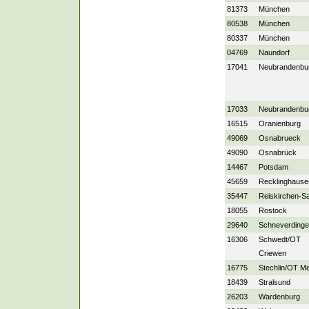
81373
München
80538
München
80337
München
04769
Naundorf
17041
Neubrandenbu
17033
Neubrandenbu
16515
Oranienburg
49069
Osnabrueck
49090
Osnabrück
14467
Potsdam
45659
Recklinghause
35447
Reiskirchen-S
18055
Rostock
29640
Schneverding
16306
Schwedt/OT
Criewen
16775
Stechlin/OT M
18439
Stralsund
26203
Wardenburg