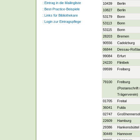
:
Eintrag in die Mailingliste
10439
Berlin
:
Best-Practice-Beispiele
10827
Berlin
:
Links für Bibliothekare
53179
Bonn
:
Login zur Eintragspflege
53113
Bonn
53115
Bonn
28203
Bremen
90556
Cadolzburg
06844
Dessau-Roßla
99084
Erfurt
24220
Flintbek
09599
Freiberg
79100
Freiburg
(Postanschrift 
Trägerverein)
01705
Freital
36041
Fulda
02747
Großhennersd
22609
Hamburg
29386
Hankensbüttel
30449
Hannover