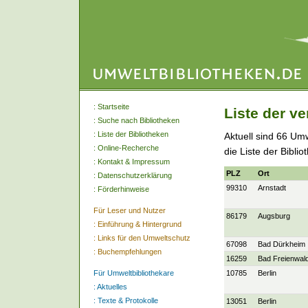
:
Startseite
Liste der v
:
Suche nach Bibliotheken
:
Liste der Bibliotheken
Aktuell sind 66 Um
:
Online-Recherche
die Liste der Bibli
:
Kontakt & Impressum
PLZ
Ort
:
Datenschutzerklärung
99310
Arnstadt
:
Förderhinweise
Für Leser und Nutzer
86179
Augsburg
:
Einführung & Hintergrund
:
Links für den Umweltschutz
67098
Bad Dürkheim
:
Buchempfehlungen
16259
Bad Freienwal
Für Umweltbibliothekare
10785
Berlin
:
Aktuelles
:
Texte & Protokolle
13051
Berlin