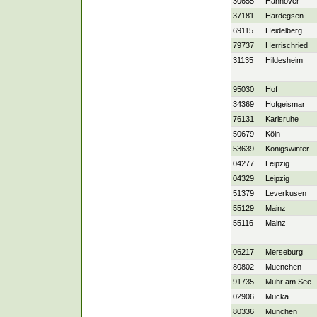
30655
Hannover
37181
Hardegsen
69115
Heidelberg
79737
Herrischried
31135
Hildesheim
95030
Hof
34369
Hofgeismar
76131
Karlsruhe
50679
Köln
53639
Königswinter
04277
Leipzig
04329
Leipzig
51379
Leverkusen
55129
Mainz
55116
Mainz
06217
Merseburg
80802
Muenchen
91735
Muhr am See
02906
Mücka
80336
München