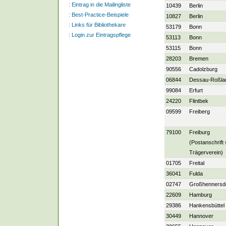
:
Eintrag in die Mailingliste
10439
Berlin
:
Best-Practice-Beispiele
10827
Berlin
:
Links für Bibliothekare
53179
Bonn
:
Login zur Eintragspflege
53113
Bonn
53115
Bonn
28203
Bremen
90556
Cadolzburg
06844
Dessau-Roßla
99084
Erfurt
24220
Flintbek
09599
Freiberg
79100
Freiburg
(Postanschrift 
Trägerverein)
01705
Freital
36041
Fulda
02747
Großhennersd
22609
Hamburg
29386
Hankensbüttel
30449
Hannover