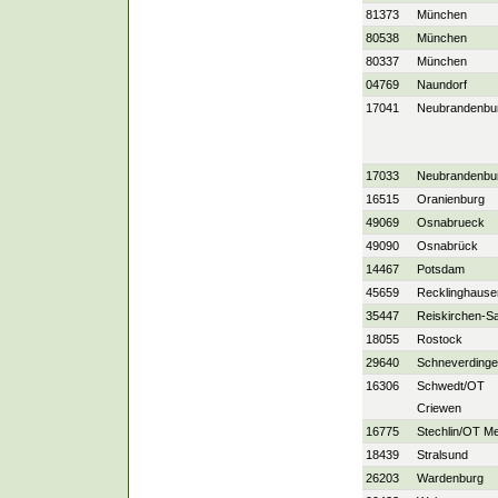
81373
München
80538
München
80337
München
04769
Naundorf
17041
Neubrandenbu
17033
Neubrandenbu
16515
Oranienburg
49069
Osnabrueck
49090
Osnabrück
14467
Potsdam
45659
Recklinghause
35447
Reiskirchen-S
18055
Rostock
29640
Schneverding
16306
Schwedt/OT
Criewen
16775
Stechlin/OT M
18439
Stralsund
26203
Wardenburg