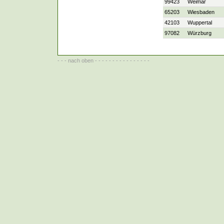
99423
Weimar
65203
Wiesbaden
42103
Wuppertal
97082
Würzburg
- - -
nach oben
- - - - - - - - - - - - - - - -