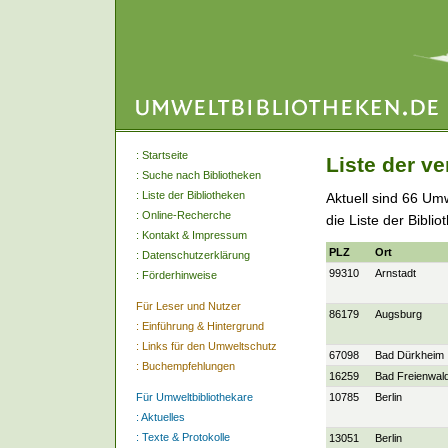
:
Startseite
Liste der v
:
Suche nach Bibliotheken
:
Liste der Bibliotheken
Aktuell sind 66 Um
:
Online-Recherche
die Liste der Bibli
:
Kontakt & Impressum
PLZ
Ort
:
Datenschutzerklärung
99310
Arnstadt
:
Förderhinweise
Für Leser und Nutzer
86179
Augsburg
:
Einführung & Hintergrund
:
Links für den Umweltschutz
67098
Bad Dürkheim
:
Buchempfehlungen
16259
Bad Freienwal
Für Umweltbibliothekare
10785
Berlin
:
Aktuelles
:
Texte & Protokolle
13051
Berlin