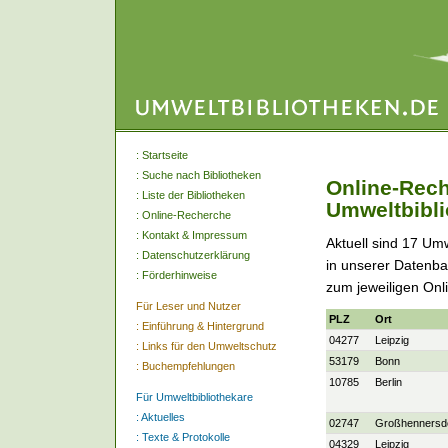
:
Startseite
:
Suche nach Bibliotheken
Online-Rech
:
Liste der Bibliotheken
Umweltbibli
:
Online-Recherche
:
Kontakt & Impressum
Aktuell sind 17 Um
:
Datenschutzerklärung
in unserer Datenba
:
Förderhinweise
zum jeweiligen Onl
Für Leser und Nutzer
PLZ
Ort
:
Einführung & Hintergrund
04277
Leipzig
:
Links für den Umweltschutz
53179
Bonn
:
Buchempfehlungen
10785
Berlin
Für Umweltbibliothekare
:
Aktuelles
02747
Großhennersd
:
Texte & Protokolle
04329
Leipzig