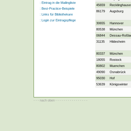
:
Eintrag in die Mailingliste
45659
Recklinghause
:
Best-Practice-Beispiele
86179
Augsburg
:
Links für Bibliothekare
:
Login zur Eintragspflege
30655
Hannover
80538
München
06844
Dessau-Roßla
31135
Hildesheim
80337
München
18055
Rostock
80802
Muenchen
49090
Osnabrück
95030
Hof
53639
Königswinter
- - -
nach oben
- - - - - - - - - - - - - - - -