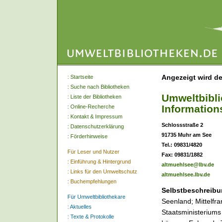
Angezeigt wird de
:
Startseite
:
Suche nach Bibliotheken
Umweltbibli
:
Liste der Bibliotheken
Information
:
Online-Recherche
:
Kontakt & Impressum
Schlossstraße 2
:
Datenschutzerklärung
91735 Muhr am See
:
Förderhinweise
Tel.: 09831/4820
Für Leser und Nutzer
Fax: 09831/1882
:
Einführung & Hintergrund
altmuehlsee@lbv.de
:
Links für den Umweltschutz
altmuehlsee.lbv.de
:
Buchempfehlungen
Selbstbeschreibu
Für Umweltbibliothekare
Seenland; Mittelfra
:
Aktuelles
Staatsministeriums
:
Texte & Protokolle