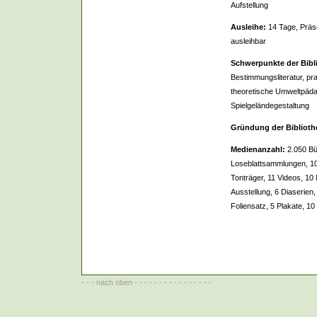
Aufstellung
Ausleihe:
14 Tage, Präs
ausleihbar
Schwerpunkte der Bibl
Bestimmungsliteratur, p
theoretische Umweltpäda
Spielgeländegestaltung
Gründung der Biblioth
Medienanzahl:
2.050 Bü
Loseblattsammlungen, 10 Z
Tonträger, 11 Videos, 10
Ausstellung, 6 Diaserien,
Foliensatz, 5 Plakate, 1
- - -
nach oben
- - - - - - - - - - - - - - - -