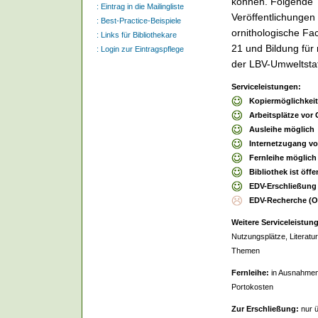
können. Folgende 
:
Eintrag in die Mailingliste
Veröffentlichungen
:
Best-Practice-Beispiele
ornithologische Fa
:
Links für Bibliothekare
21 und Bildung für 
:
Login zur Eintragspflege
der LBV-Umweltstat
Serviceleistungen:
Kopiermöglichkei
Arbeitsplätze vor 
Ausleihe möglich
Internetzugang vo
Fernleihe möglich
Bibliothek ist öffe
EDV-Erschließung
EDV-Recherche (
Weitere Serviceleistun
Nutzungsplätze, Literatu
Themen
Fernleihe:
in Ausnahmen
Portokosten
Zur Erschließung:
nur ü