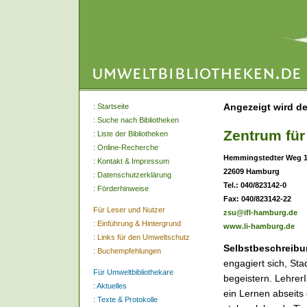
Angezeigt wird de
:
Startseite
:
Suche nach Bibliotheken
Zentrum für
:
Liste der Bibliotheken
:
Online-Recherche
Hemmingstedter Weg 
:
Kontakt & Impressum
22609 Hamburg
:
Datenschutzerklärung
Tel.: 040/823142-0
:
Förderhinweise
Fax: 040/823142-22
Für Leser und Nutzer
zsu@ifl-hamburg.de
:
Einführung & Hintergrund
www.li-hamburg.de
:
Links für den Umweltschutz
Selbstbeschreibu
:
Buchempfehlungen
engagiert sich, Sta
Für Umweltbibliothekare
begeistern. Lehrer
:
Aktuelles
ein Lernen abseits 
:
Texte & Protokolle