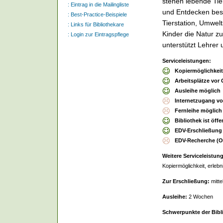
stehen lebende Tie
:
Eintrag in die Mailingliste
und Entdecken bes
:
Best-Practice-Beispiele
Tierstation, Umwel
:
Links für Bibliothekare
Kinder die Natur z
:
Login zur Eintragspflege
unterstützt Lehrer
Serviceleistungen:
Kopiermöglichkei
Arbeitsplätze vor 
Ausleihe möglich
Internetzugang vo
Fernleihe möglich
Bibliothek ist öffe
EDV-Erschließung
EDV-Recherche (
Weitere Serviceleistun
Kopiermöglichkeit, erlebni
Zur Erschließung:
mitte
Ausleihe:
2 Wochen
Schwerpunkte der Bibl