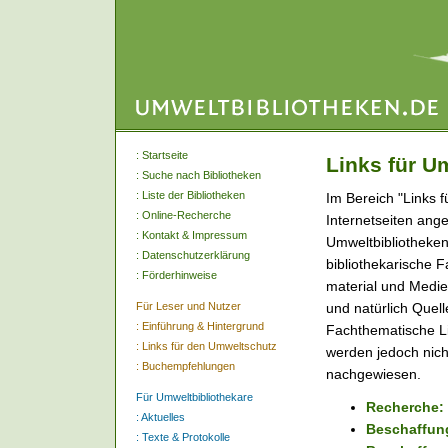
:
Startseite
Links für U
:
Suche nach Bibliotheken
:
Liste der Bibliotheken
Im Bereich "Links 
:
Online-Recherche
Internetseiten ange
:
Kontakt & Impressum
Umweltbibliotheken 
:
Datenschutzerklärung
bibliothekarische F
:
Förderhinweise
material und Medien
Für Leser und Nutzer
und natürlich Quel
:
Einführung & Hintergrund
Fachthematische Lin
:
Links für den Umweltschutz
werden jedoch nich
:
Buchempfehlungen
nachgewiesen.
Für Umweltbibliothekare
Recherche: 
:
Aktuelles
Beschaffun
:
Texte & Protokolle