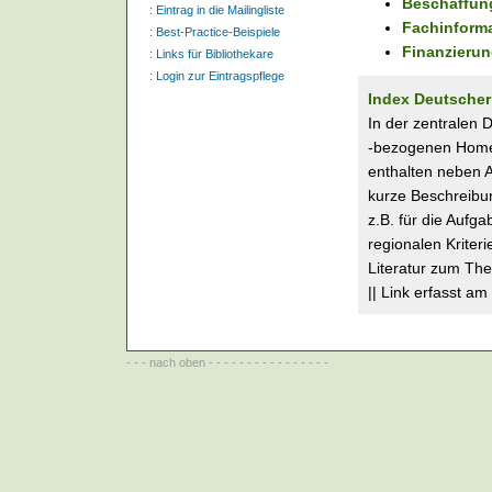
Beschaffung
:
Eintrag in die Mailingliste
Fachinform
:
Best-Practice-Beispiele
Finanzierun
:
Links für Bibliothekare
:
Login zur Eintragspflege
Index Deutscher
In der zentralen 
-bezogenen Homep
enthalten neben 
kurze Beschreibun
z.B. für die Auf
regionalen Krite
Literatur zum Th
|| Link erfasst am
- - -
nach oben
- - - - - - - - - - - - - - - -