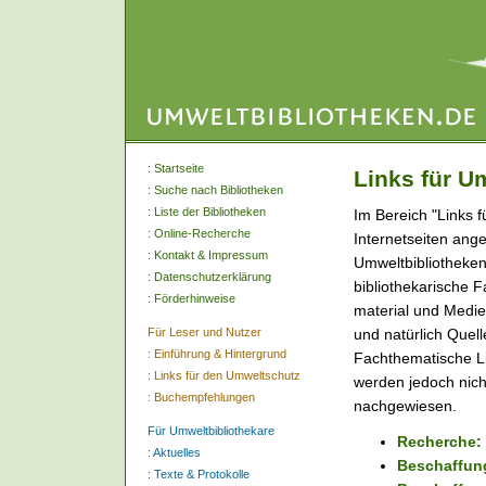
:
Startseite
Links für U
:
Suche nach Bibliotheken
:
Liste der Bibliotheken
Im Bereich "Links 
:
Online-Recherche
Internetseiten ange
:
Kontakt & Impressum
Umweltbibliotheken 
:
Datenschutzerklärung
bibliothekarische F
:
Förderhinweise
material und Medien
Für Leser und Nutzer
und natürlich Quel
:
Einführung & Hintergrund
Fachthematische Lin
:
Links für den Umweltschutz
werden jedoch nich
:
Buchempfehlungen
nachgewiesen.
Für Umweltbibliothekare
Recherche: 
:
Aktuelles
Beschaffun
:
Texte & Protokolle