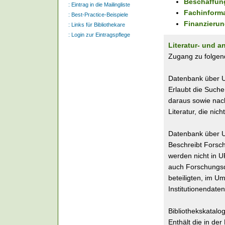
Beschaffung
:
Eintrag in die Mailingliste
Fachinform
:
Best-Practice-Beispiele
Finanzierun
:
Links für Bibliothekare
:
Login zur Eintragspflege
Literatur- und
Zugang zu folgen
Datenbank über U
Erlaubt die Suche
daraus sowie nach
Literatur, die nich
Datenbank über 
Beschreibt Forsc
werden nicht in U
auch Forschungsd
beteiligten, im U
Institutionendat
Bibliothekskatal
Enthält die in d