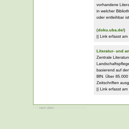
vorhandene Litera
in welcher Biblio
oder entleihbar ist
(
doku.uba.de/
)
|| Link erfasst a
Literatur- und 
Zentrale Literatu
Landschaftspfleg
basierend auf de
BfN. Über 85.000
Zeitschriften ausg
|| Link erfasst a
- - -
nach oben
- - - - - - - - - - - - - - - -