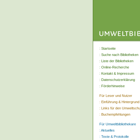
:
Startseite
:
Suche nach Bibliotheken
:
Liste der Bibliotheken
:
Online-Recherche
:
Kontakt & Impressum
:
Datenschutzerklärung
:
Förderhinweise
Für Leser und Nutzer
:
Einführung & Hintergrund
:
Links für den Umweltsch
:
Buchempfehlungen
Für Umweltbibliothekare
:
Aktuelles
:
Texte & Protokolle