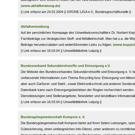
(
www.abfallberatung.de
)
|| Link erfasst am 24.02.2004 || GRÜNE LIGA e.V., Bundesgeschäftsstelle ||
Abfallvermeidung
Auf der persönlichen Homepage des Umweltwissenschaftlers Dr. Norbert Kopy
Fachbeiträge zur ökologischen Stoff- und Abfallwirtschaft. Man hat u.a. die Mög
Beiträge herunterzuladen und weiterführenden Links zu folgen. (
www.kopytzi
|| Link erfasst am 16.03.04 || Umweltbibliothek Leipzig ||
Bundesverband Sekundärrohstoffe und Entsorgung e.V.
Die Website des Bundesverbandes Sekundärrohstoffe und Entsorgung e. V. bi
umfassende Informationen zum Thema Recycling bzw. Entsorgung von Alttextili
aber auch Gießerei- und Stahl-, sowie Elektronikschrott und anderen Sonderabf
Datenbank kann nach Entsorgungsbetrieben der Region recherchiert werden.
Dienstleistungen sind Stellenangebote, Newsletter und bestellbare Infomateriali
|| Link erfasst am 16.03.04 || Umweltbibliothek Leipzig ||
Bundesgütegemeinschaft Kompost e. V.
Die Bundesgütegemeinschaft Kompost bietet auf ihren Seiten Leistungen, spezi
Gütesicherung, einen umfangreichen Info-Dienst, unter anderem zu rechtliche
Humuswirtschaft und zur Anwendung, ein Produzenten- und Lieferantenverzei