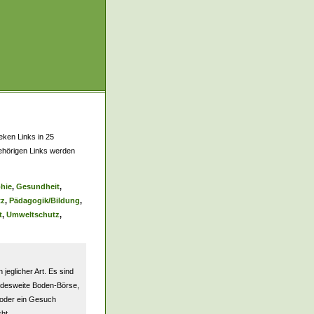
eken Links in 25
ehörigen Links werden
hie
,
Gesundheit
,
tz
,
Pädagogik/Bildung
,
t
,
Umweltschutz
,
jeglicher Art. Es sind
ndesweite Boden-Börse,
 oder ein Gesuch
ht.