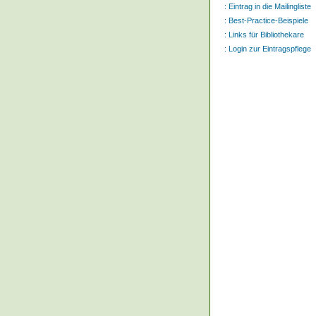
:
Eintrag in die Mailingliste
:
Best-Practice-Beispiele
:
Links für Bibliothekare
:
Login zur Eintragspflege