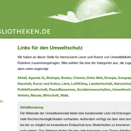
Links für den Umweltschutz
Wir haben an dieser Stelle für interessierte Leser und Nutzer von Umweltbiblioth
Rubriken zusammengetragen. Bitte wählen Sie eine der Kategorien aus, die zug
dann unten angezeigt:
Abfall
,
Agenda 21
,
Biologie
,
Boden
,
Chemie
,
Dritte Welt
,
Energie
,
Geograp
Haushalt
,
Kunst und Kultur
,
Lärm
,
Luft/Klima
,
Landwirtschaft
,
Naturschu
Politik/Gesellschaft
,
Raum/Bauwesen
,
Sozialwissenschaften
,
Umweltrech
Verkehr
,
Wasser
,
Wirtschaft
,
Wald
.
utz
Abfallberatung
Die Webseite der Umweltwerkstatt bietet eine bundesweite Liste mit Entsorgern 
viele Recherchemöglichkeiten vorhanden. Außerdem verfügt sie über eine bu
bei der es möglich ist kostenlosen Erdaushub bzw. Mutterboden zu inserieren
aufzugeben. Des Weiteren finden Sie hier viele Antworten zum Thema Abfallrec