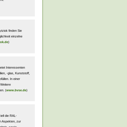
tziok finden Sie
lichkeit einzelne
ok.de
)
etet Interessenten
en, -glas, Kunststoff,
ällen. In einer
 Weitere
en. (
www.bvse.de
)
ell die RAL-
n Aspekten, zur
chnis, sowie